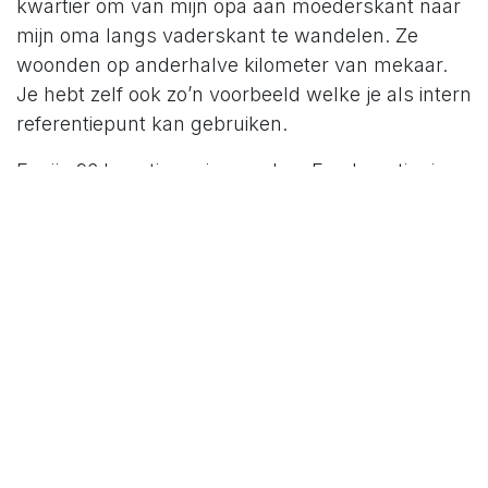
kwartier om van mijn opa aan moederskant naar
mijn oma langs vaderskant te wandelen. Ze
woonden op anderhalve kilometer van mekaar.
Je hebt zelf ook zo’n voorbeeld welke je als intern
referentiepunt kan gebruiken.
Er zijn 96 kwartieren in een dag. Een kwartier is
ongeveer één percent van je dag.
Je kan je afvragen of je volgende meeting wel
vier of zes procent van je dag waard is.
Wit-ruimte
Wanneer je naar je agenda voor deze week kijkt,
staan daar al een aantal zaken ingevuld. Je hebt
een aantal meetings gepland staan. Op
woensdag staat er een telefoongesprek van drie