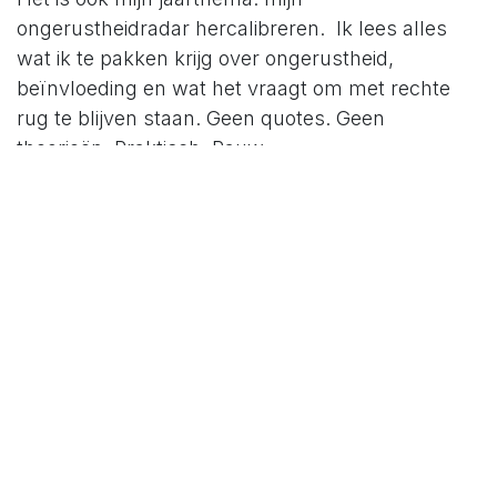
ongerustheidradar hercalibreren. Ik lees alles
wat ik te pakken krijg over ongerustheid,
beïnvloeding en wat het vraagt om met rechte
rug te blijven staan. Geen quotes. Geen
theorieën. Praktisch. Rauw.
En dit jaar voel ik: de test is bezig.
Mijn gedrag verklapt het.
Normaal geen nieuws. Als ik op schema zit, blijft
HLN ver weg.
Maar dit weekend?
Twee keer ‘s morgens die app geopend — niet op
mijn toestel. Op Sylvianne haar telefoon. Alsof ik
stiekem even terugval in oude gewoontes.