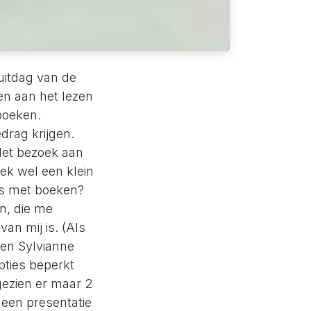
uitdag van de
en aan het lezen
boeken.
drag krijgen.
 Het bezoek aan
ek wel een klein
ets met boeken?
n, die me
an mij is. (Als
oen Sylvianne
pties beperkt
gezien er maar 2
een presentatie