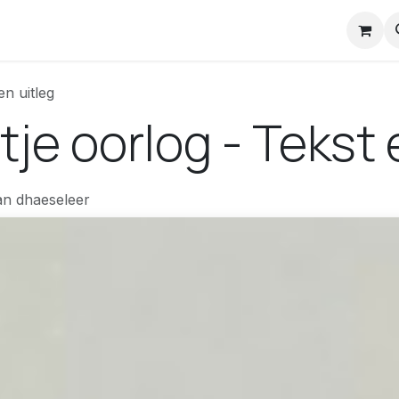
nstuck Mail
en uitleg
tje oorlog - Tekst 
an dhaeseleer