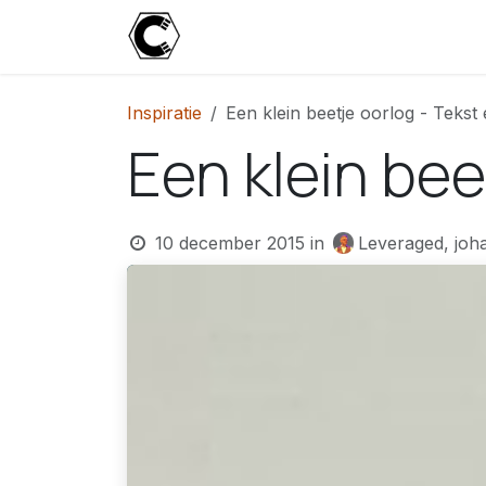
Overslaan naar inhoud
Start
Blog
Over
Contact
U
Inspiratie
Een klein beetje oorlog - Tekst 
Een klein bee
10 december 2015
in
Leveraged, joh