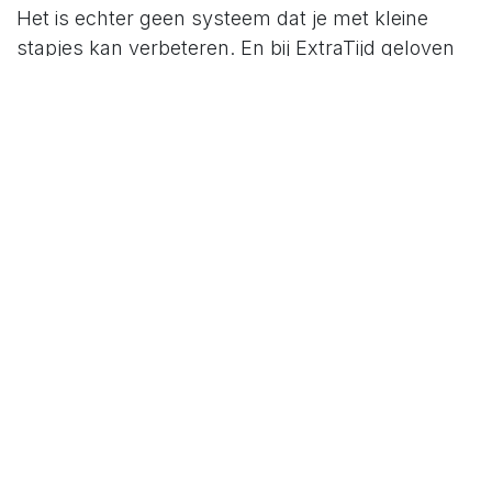
Het is echter geen systeem dat je met kleine
stapjes kan verbeteren. En bij ExtraTijd geloven
we in continue verbetering en in systemen. Het
boek laat een groot aantal vragen onbeantwoord.
Er wordt voorbijgegaan aan het feit hoe je
aandacht dient te managen. Je kan je niet
focussen, concentreren wanneer je geen
aandacht hebt voor je aandacht.
Take aways uit het
boek
Wat is je belangrijkste werk voor vandaag.
Doe dat eerst. Bewaak dat heilig.
Gebruik de techniek van de kleinste deeltjes.
Nooit genoeg tijd