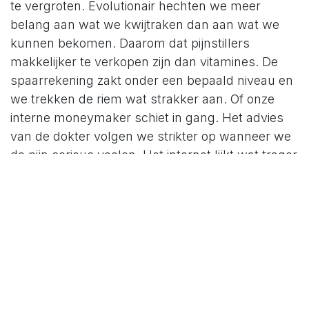
te vergroten. Evolutionair hechten we meer
belang aan wat we kwijtraken dan aan wat we
kunnen bekomen. Daarom dat pijnstillers
makkelijker te verkopen zijn dan vitamines. De
spaarrekening zakt onder een bepaald niveau en
we trekken de riem wat strakker aan. Of onze
interne moneymaker schiet in gang. Het advies
van de dokter volgen we strikter op wanneer we
de pijn serieus voelen. Het internet lijkt wat trager
te werken dan normaal en ons geduld wordt al
op de proef gesteld. Tijd verliezen haten we. Het
gevoel hebben dat we controle hebben over onze
tijd hebt is geweldig. Het gevoel dat we onze tijd
kunnen verdubbelen is echt kicken. Dat is een
van de redenen waarom podcasts, luisterboeken
steeds populairder worden. Onze oren geven ons
de mogelijkheid om onze tijd te dubbel te