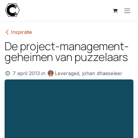
Overslaan naar inhoud
Inspiratie
De project-management-
geheimen van puzzelaars
7 april 2013
in
Leveraged, johan dhaeseleer