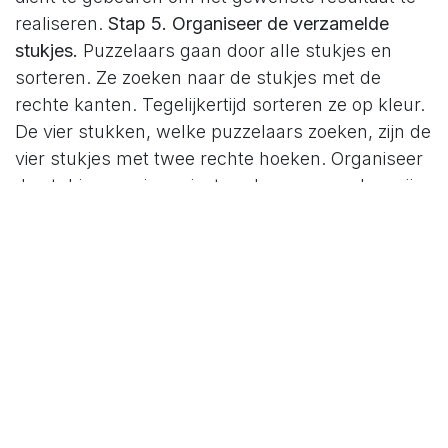
realiseren.
Stap 5. Organiseer de verzamelde
stukjes.
Puzzelaars gaan door alle stukjes en
sorteren. Ze zoeken naar de stukjes met de
rechte kanten. Tegelijkertijd sorteren ze op kleur.
De vier stukken, welke puzzelaars zoeken, zijn de
vier stukjes met twee rechte hoeken. Organiseer
de stukjes van je project zoals een puzzelaar zijn
puzzel organiseert. Maak een mindmap, een
worddocument, een excel, een whiteboard of een
blad papier waarin/-op je de stukjes
samenbrengt. Dat document geeft je een
overzicht van de zaken die nog dienen te
gebeuren. In je mindmap zitten de subprojectjes
voor je grote project. Puzzelaars maken
bevoorbeeld de berg in hun puzzel. Bekijk dat
document als de incubatielijst van je specifieke