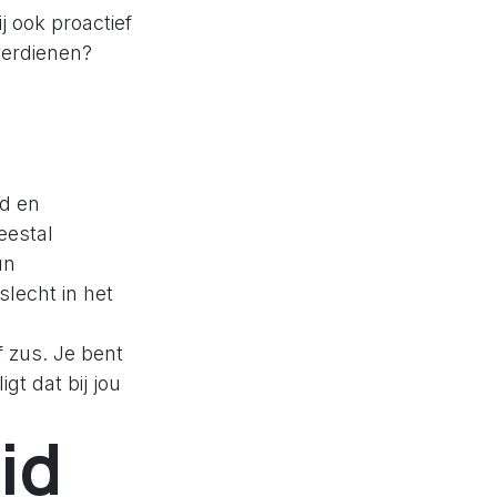
j ook proactief
verdienen?
id en
eestal
un
slecht in het
 zus. Je bent
gt dat bij jou
id