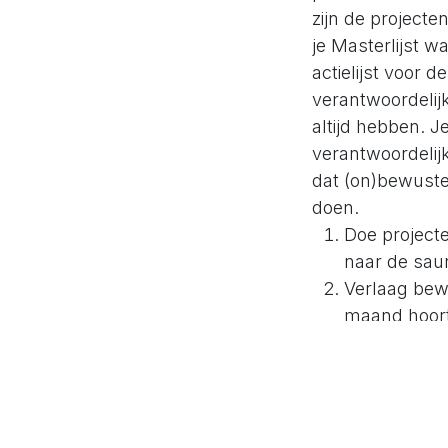
zijn de projecte
je Masterlijst w
actielijst voor 
verantwoordelijk
altijd hebben. Je
verantwoordelij
dat (on)bewuste
doen.
Doe projecte
naar de saun
Verlaag bewu
maand hoort 
Verhelder je ver
masterlijst.
Je me
duidelijk één v
hebben zal je o