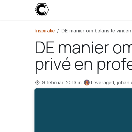
Overslaan naar inhoud
Start
Blog
Over
Contact
U
Inspiratie
DE manier om balans te vinden 
DE manier om
privé en prof
9 februari 2013
in
Leveraged, johan 