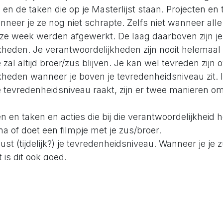
n en de taken die op je Masterlijst staan. Projecten e
anneer je ze nog niet schrapte. Zelfs niet wanneer alle 
deze week werden afgewerkt. De laag daarboven zijn je
heden. Je verantwoordelijkheden zijn nooit helemaal k
 zal altijd broer/zus blijven. Je kan wel tevreden zijn o
kheden wanneer je boven je tevredenheidsniveau zit. I
 tevredenheidsniveau raakt, zijn er twee manieren om 
n en taken en acties die bij die verantwoordelijkheid 
a of doet een filmpje met je zus/broer.
st (tijdelijk?) je tevredenheidsniveau. Wanneer je je
is dit ook goed.
antwoordelijkheden.
Groepeer de projecten en taken op
rkt dat je vijf projecten hebt om verkoop te doen. Ve
an je verantwoordelijkheden. Verantwoordelijkheden di
p deze manier niet vinden. Jammer. Beantwoord de h