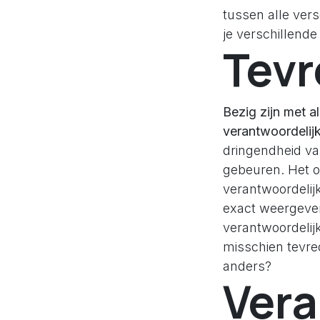
tussen alle vers
je verschillend
Tev
Bezig zijn met a
verantwoordelij
dringendheid van
gebeuren. Het o
verantwoordelijk
exact weergeven
verantwoordelij
misschien tevred
anders?
Vera