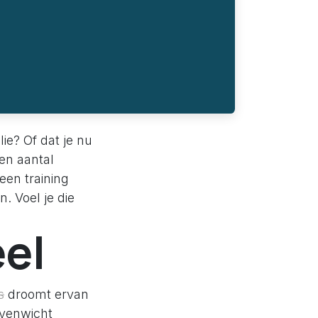
lie? Of dat je nu
een aantal
een training
. Voel je die
eel
s
droomt ervan
evenwicht