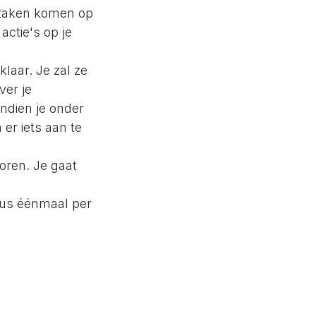
n taken komen op
actie's op je
laar. Je zal ze
ver je
ndien je onder
er iets aan te
horen. Je gaat
 zus éénmaal per
 je
rkopen/sales is
e geen projecten
ypothetische