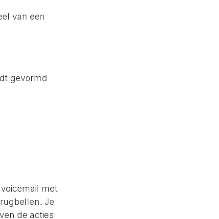
deel van een
rdt gevormd
 voicemail met
erugbellen. Je
oven de acties