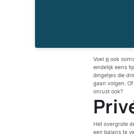
Voel jij ook som
eindelijk eens t
dingetjes die d
gaan volgen. Of
onrust ook?
Priv
Het overgrote 
een balans te v