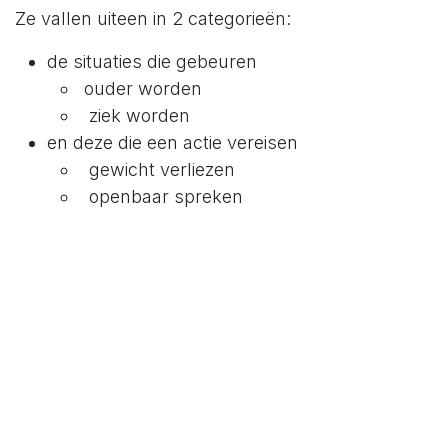
Ze vallen uiteen in 2 categorieën:
de situaties die gebeuren
ouder worden
ziek worden
en deze die een actie vereisen
gewicht verliezen
openbaar spreken
Niveau 2
Angsten die te maken met het ego. Ze zijn
inwaarts gedreven.
Niveau 3
Dit zijn degene die ervoor zorgen dat niets echt
gebeurd. Best te omschrijven als “Ik kan er niet
mee om.”