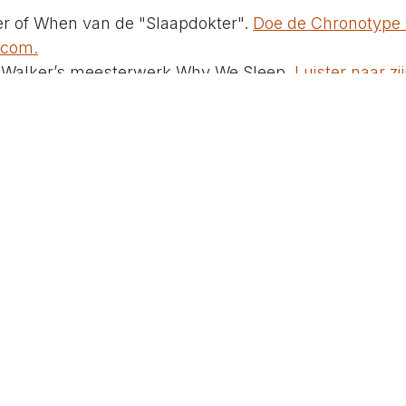
r of When van de "Slaapdokter".
Doe de Chronotype 
.com.
 Walker’s meesterwerk Why We Sleep.
Luister naar zi
uterson's inzichten over slaapperformance klinken o
at nog op mijn leeslijst.
een weekplan
aos, creëer overzicht. Minder beslissingen betekent 
langrijk is.
ding en afleiding
eeft aan afleidingen, hoe verder je van je intenties a
 zelfvertrouwen.