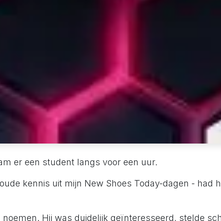
m er een student langs voor een uur.
n oude kennis uit mijn New Shoes Today-dagen - had
noemen. Hij was duidelijk geïnteresseerd, stelde sc