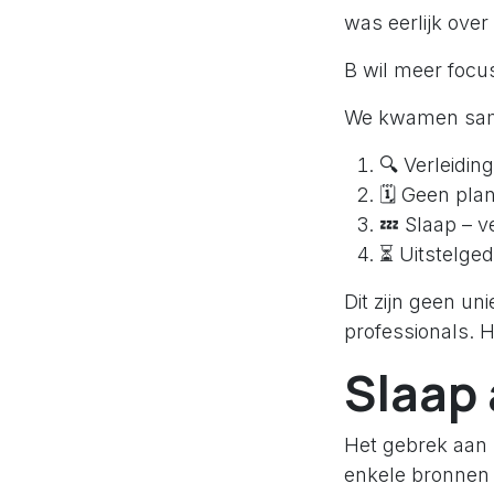
was eerlijk over
B wil meer focus
We kwamen samen
🔍 Verleiding
🗓️ Geen pla
💤 Slaap – v
⏳ Uitstelge
Dit zijn geen un
professionals. 
Slaap 
Het gebrek aan k
enkele bronnen 