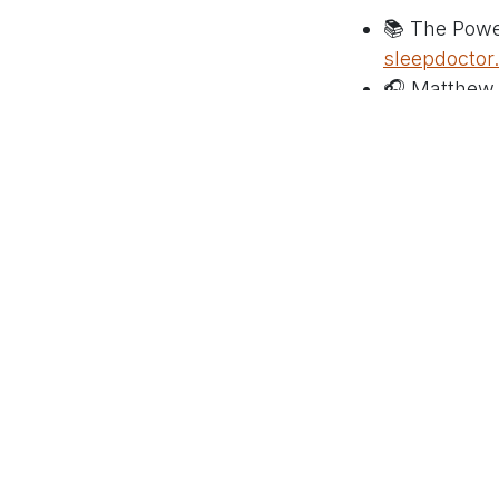
📚 The Powe
sleepdoctor
🎧 Matthew
[Spotify
🛌 Floris Wo
Zijn boek sta
Maak 
Verminder de ch
voor wat echt be
Verlei
Hoe meer je toeg
doet iets met je