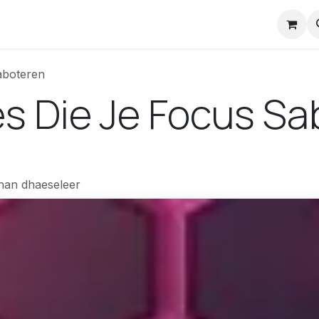
nstuck Mail
aboteren
es Die Je Focus S
han dhaeseleer