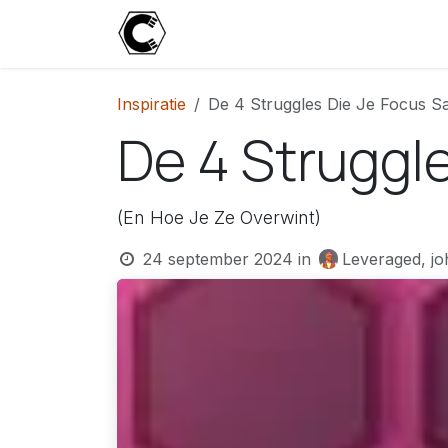
Overslaan naar inhoud
Start
Blog
Over
Contact
U
Inspiratie
De 4 Struggles Die Je Focus S
De 4 Struggl
(En Hoe Je Ze Overwint)
24 september 2024
in
Leveraged, jo