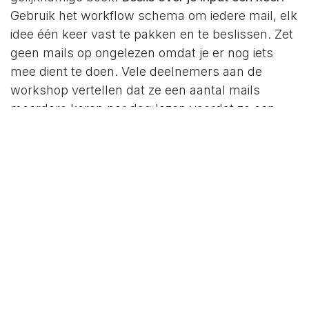
Gebruik het workflow schema om iedere mail, elk
idee één keer vast te pakken en te beslissen. Zet
geen mails op ongelezen omdat je er nog iets
mee dient te doen. Vele deelnemers aan de
workshop vertellen dat ze een aantal mails
meerdere keren per dag lezen voordat ze een
actie ondernemen. Dat neemt een onnodige hap
uit hun mentale energievoorraad.
Maak een
aantal checklists.
Zaken die je regelmatig doet
maar waar je nog geen routine voor hebt,
ondersteun je door een checklist te maken. Je
hoeft dan geen beslissingen meer te nemen hoe
je iets gaat doen. Je kan dan gewoon in actie
schieten. Bewaar je mentale energie voor
wanneer het echt nodig is. Checklists zijn het
onderwerp van dit artikel op de blog.
Stel tijd in