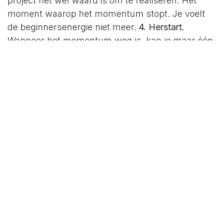
project het wel waard is om te realiseren. Het
moment waarop het momentum stopt. Je voelt
de beginnersenergie niet meer.
4. Herstart.
Wanneer het momentum weg is, kan je maar één
ding doen. Herstarten. Bepaal je volgende
succes-actie. Dit is een eenvoudige, concrete,
kleine, (negatieve) emotievrije actie. Maak het
makkelijk om die eerstvolgende actie te doen.
5.
Omring je met je realisaties.
Done leads to done.
Alle atleten hebben een kast met hun medailles.
Alle artiesten hebben een kamer of kamers met
hun gouden of platinum platen. Hou je done-lijst
bij.
6. Vier je realisaties.
Je mag best trots en
tevreden zijn over wat je afwerkt. Het creëert
goesting om meer te realiseren, wat belangrijk
voor je is.
7. Wacht niet op het juiste moment.
Het
is nooit het juiste moment. Ship. Ook wanneer iets