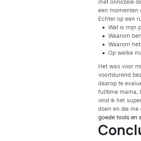
met onnozele din
een momenten de
Echter op een r
Wat is mijn 
Waarom ben 
Waarom heb 
Op welke ma
Het was voor mij
voortdurend bez
daarop te evalu
fulltime mama, 
vind ik het supe
doen en die me 
goede tools en 
Concl