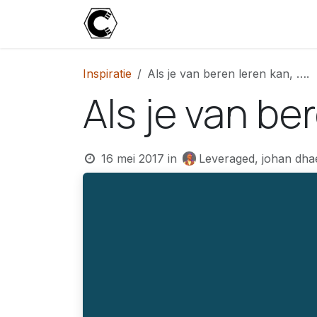
Overslaan naar inhoud
Start
Blog
Over
Contact
U
Inspiratie
Als je van beren leren kan, ….
Als je van ber
16 mei 2017
in
Leveraged, johan dha