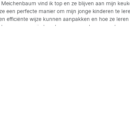
n Meichenbaum vind ik top en ze blijven aan mijn ke
 ze een perfecte manier om mijn jonge kinderen te ler
n efficiënte wijze kunnen aanpakken en hoe ze lere
e lessen waar wij als volwassenen ook nog van kunne
an de slag
 het gevoel dat je door het leven rent? Ben je vaak ge
t bepaalde dingen te traag gaan? Reageer je vaak impu
 op zoek naar een rustige plek. Door even stil te staa
straties en door er afstand van te nemen, krijg je mee
je ook sneller een oplossing bedenken. Het helpt je 
nnen en aan te pakken in de toekomst. Mocht je er alle
je altijd terecht bij
ExtraTijd
. Samen met ons team g
uur in je denken en in je leven met als resultaat meer 
ovenal meer geluk. Ik wens jullie alvast veel succes.