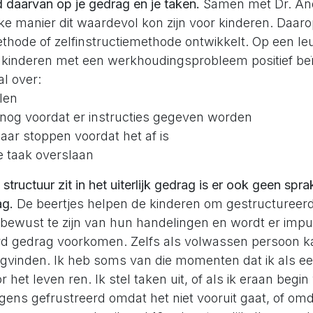
d daarvan op je gedrag en je taken.
Samen met Dr. And
e manier dit waardevol kon zijn voor kinderen. Daaro
thode of zelfinstructiemethode ontwikkelt. Op een le
ij kinderen met een werkhoudingsprobleem positief be
al over:
llen
 nog voordat er instructies gegeven worden
ar stoppen voordat het af is
e taak overslaan
tructuur zit in het uiterlijk gedrag is er ook geen spra
ag.
De beertjes helpen de kinderen om gestructureerd
 bewust te zijn van hun handelingen en wordt er impu
d gedrag voorkomen. Zelfs als volwassen persoon kan
ugvinden. Ik heb soms van die momenten dat ik als e
het leven ren. Ik stel taken uit, of als ik eraan begin 
lgens gefrustreerd omdat het niet vooruit gaat, of omdat