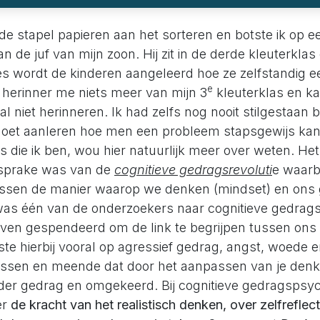
e stapel papieren aan het sorteren en botste ik op een
 de juf van mijn zoon. Hij zit in de derde kleuterkla
es wordt de kinderen aangeleerd hoe ze zelfstandig 
e
f herinner me niets meer van mijn 3
kleuterklas en k
 niet herinneren. Ik had zelfs nog nooit stilgestaan bij
oet aanleren hoe men een probleem stapsgewijs ka
 die ik ben, wou hier natuurlijk meer over weten. Het 
r sprake was van de
cognitieve gedragsrevoluti
e waarbi
ssen de manier waarop we denken (mindset) en ons 
s één van de onderzoekers naar cognitieve gedrags
 leven gespendeerd om de link te begrijpen tussen on
ste hierbij vooral op agressief gedrag, angst, woede 
ssen en meende dat door het aanpassen van je denk
nder gedrag en omgekeerd. Bij cognitieve gedragspsyc
er
de kracht van het realistisch denken, over zelfreflec