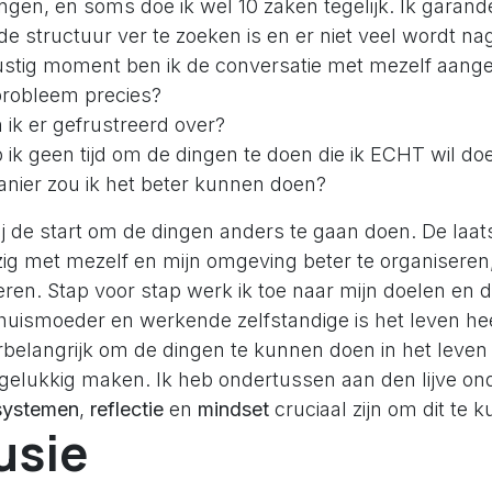
gen, en soms doe ik wel 10 zaken tegelijk. Ik garande
 structuur ver te zoeken is en er niet veel wordt nag
ustig moment ben ik de conversatie met mezelf aang
probleem precies?
ik er gefrustreerd over?
ik geen tijd om de dingen te doen die ik ECHT wil do
nier zou ik het beter kunnen doen?
 de start om de dingen anders te gaan doen. De laats
ig met mezelf en mijn omgeving beter te organiseren
eren. Stap voor stap werk ik toe naar mijn doelen en 
huismoeder en werkende zelfstandige is het leven he
rbelangrijk om de dingen te kunnen doen in het leven 
gelukkig maken. Ik heb ondertussen aan den lijve o
systemen
,
reflectie
en
mindset
cruciaal zijn om dit te 
usie