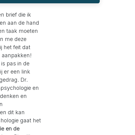
 brief die ik
s en aan de hand
een taak moeten
an me deze
 het feit dat
n aanpakken!
is pas in de
j er een link
gedrag. Dr.
psychologie en
s denken en
en
en dit kan
hologie gaat het
tie en de