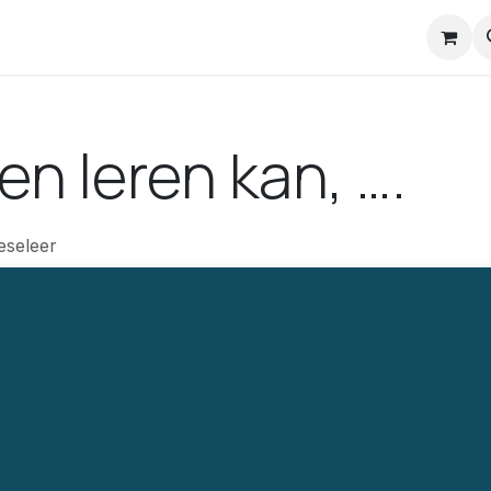
nstuck Mail
en leren kan, ….
eseleer