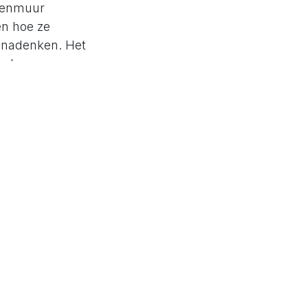
ukenmuur
en hoe ze
n nadenken. Het
n leren.
frustreerd over
lsief? Leer van
n bij onze
r inzicht in het
ook om dit
en niet uit
aan we op zoek
efficiëntie,
 Groetjes,