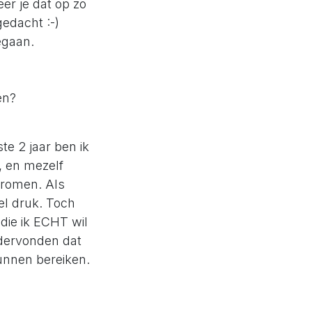
er je dat op zo
edacht :-)
egaan.
en?
te 2 jaar ben ik
, en mezelf
dromen. Als
el druk. Toch
die ik ECHT wil
ndervonden dat
kunnen bereiken.