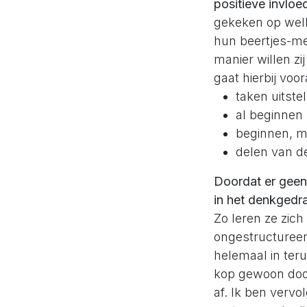
positieve invloe
gekeken op welk
hun beertjes-me
manier willen z
gaat hierbij voor
taken uitste
al beginnen
beginnen, ma
delen van d
Doordat er geen s
in het denkgedr
Zo leren ze zich
ongestructureer
helemaal in ter
kop gewoon door 
af. Ik ben vervo