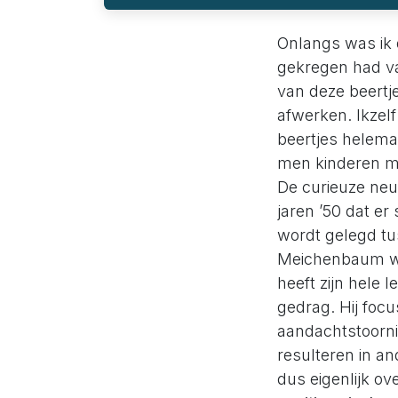
Onlangs was ik d
gekregen had van
van deze beertj
afwerken. Ikzel
beertjes helemaal
men kinderen m
De curieuze neus
jaren ’50 dat e
wordt gelegd tu
Meichenbaum wa
heeft zijn hele
gedrag. Hij focu
aandachtstoorni
resulteren in a
dus eigenlijk ov