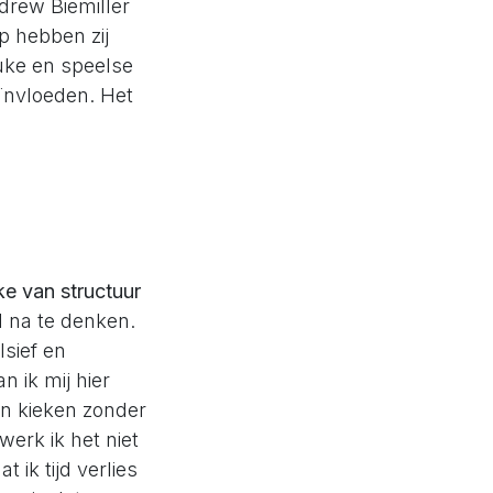
rew Biemiller
p hebben zij
uke en speelse
ïnvloeden. Het
ke van structuur
 na te denken.
lsief en
 ik mij hier
en kieken zonder
werk ik het niet
 ik tijd verlies