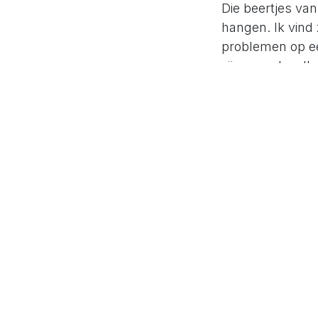
Die beertjes va
hangen. Ik vind
problemen op ee
zijn waardevoll
Zelf a
Heb jij ook vaak
iets? Vind je da
deze beren en ga
problemen en fru
probleem en zal 
sneller te herke
geraken, dan kan 
naar meer struct
meer tijd maar b
Doenja