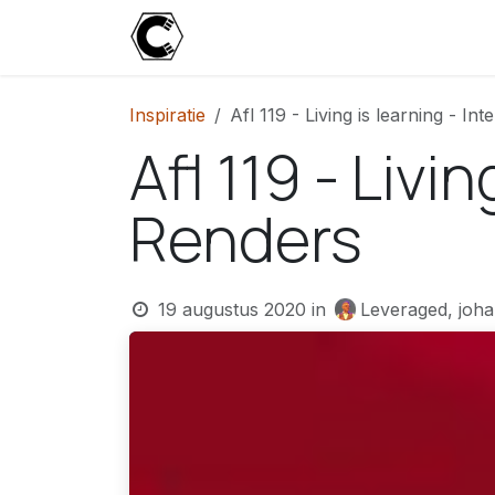
Overslaan naar inhoud
Start
Blog
Over
Contact
U
Inspiratie
Afl 119 - Living is learning - I
Afl 119 - Livi
Renders
19 augustus 2020
in
Leveraged, joha