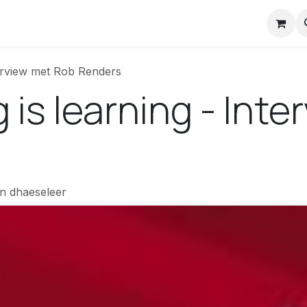
nstuck Mail
nterview met Rob Renders
ng is learning - In
n dhaeseleer