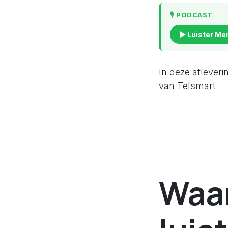
🎙️ PODCAST
▶ Luister Me
In deze aflever
van Telsmart
Waar