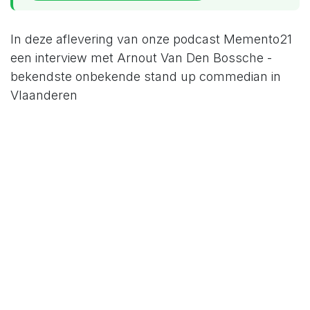
In deze aflevering van onze podcast Memento21
een interview met Arnout Van Den Bossche -
bekendste onbekende stand up commedian in
Vlaanderen
Waarom zou je luisteren?
Je komt onder andere te weten
wie Arnout is
wat Johan en Arnout gemeenschappelijk