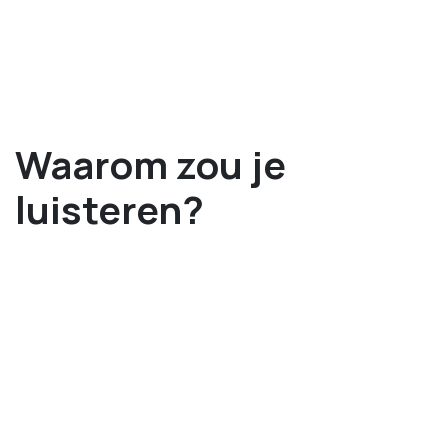
Waarom zou je
luisteren?
Je komt onder andere te weten
Wie de echte Guido is
Wat Guido nog steeds implementeert van de
workshop GTD die we ooit samenvolgden
Storrytelling
Stuff list
Wat je in 2 minuten kan doen, onmiddellijk