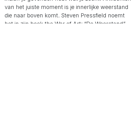
van het juiste moment is je innerlijke weerstand
die naar boven komt. Steven Pressfield noemt
het in zijn boek the War of Art: “De Weerstand”.
De weerstand die zijn lelijke kop opsteekt en je
tegenhoudt.
4. Om dat te doen heb ik een
groot blok tijd nodig
Om iets af te werken heb je alleen acties nodig
die je naar de finishlijn van je taak of project
brengen. Wachten op een groot blok van tijd, lijkt
op wachten op het juiste moment. Alles wat we
doen is onder te verdelen in kleine acties. Denk je
dat het nieuwe boek van Dan Brown in één ruk
werd geschreven? Zelfs Rome werd niet op één
dag gebouwd. Het gaat soms sneller wanneer je
een onafgebroken blok tijd hebt om je te