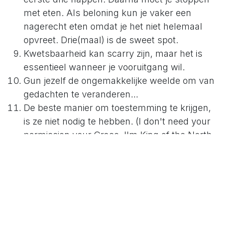
met eten. Als beloning kun je vaker een
nagerecht eten omdat je het niet helemaal
opvreet. Drie(maal) is de sweet spot.
Kwetsbaarheid kan scarry zijn, maar het is
essentieel wanneer je vooruitgang wil.
Gun jezelf de ongemakkelijke weelde om van
gedachten te veranderen...
De beste manier om toestemming te krijgen,
is ze niet nodig te hebben. (I don't need your
permission your Grace. I'm King of the North.
J. Snow)
Bouw momenten van stilte in je dag.
Geen van bovenstaande zijn met 100%
zekerheid waar. Maar ze zijn zeker nuttig.
Luiheid baart geen meesterwerken! (Dali)
Als we de hele waarheid van elke situatie