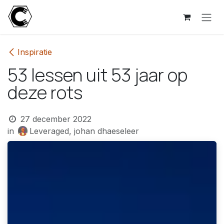
Overslaan naar inhoud
Inspiratie
53 lessen uit 53 jaar op
deze rots
27 december 2022
in
Leveraged, johan dhaeseleer