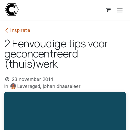
Overslaan naar inhoud
Inspiratie
2 Eenvoudige tips voor
geconcentreerd
(thuis)werk
23 november 2014
in
Leveraged, johan dhaeseleer