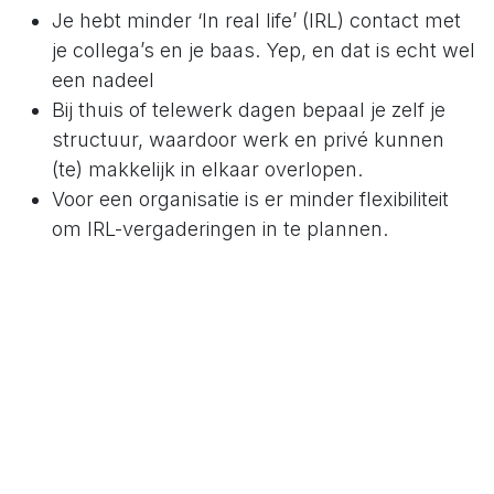
Je hebt minder ‘In real life’ (IRL) contact met
je collega’s en je baas. Yep, en dat is echt wel
een nadeel
Bij thuis of telewerk dagen bepaal je zelf je
structuur, waardoor werk en privé kunnen
(te) makkelijk in elkaar overlopen.
Voor een organisatie is er minder flexibiliteit
om IRL-vergaderingen in te plannen.
Thuiswerken of telewerken
heeft natuurlijk ook zijn
voordelen
Je hebt minder reistijden. En dat wordt alleen
maar beter in de toekomst. Of zie jij de files
kleiner worden? Nee, toch.
Je hebt meer vat op de externe