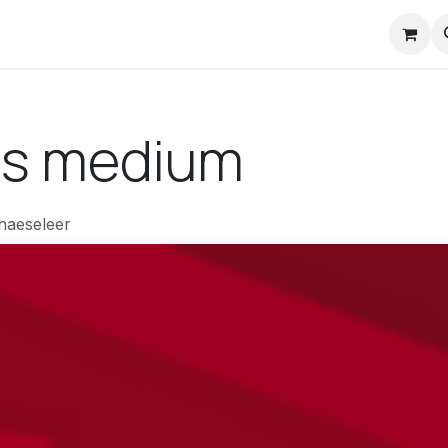
nstuck Mail
als medium
haeseleer