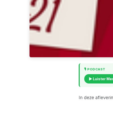
🎙️ PODCAST
▶ Luister Me
In deze aflever