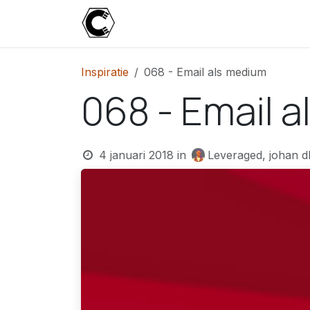
Overslaan naar inhoud
Start
Blog
Over
Contact
U
Inspiratie
068 - Email als medium
068 - Email 
4 januari 2018
in
Leveraged, johan d