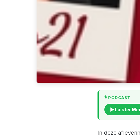
🎙️ PODCAST
▶ Luister Me
In deze aflever