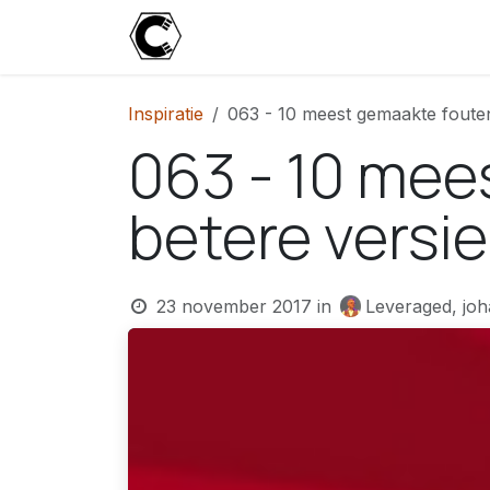
Overslaan naar inhoud
Start
Blog
Over
Contact
U
Inspiratie
063 - 10 meest gemaakte fouten 
063 - 10 mee
betere versie
23 november 2017
in
Leveraged, joh