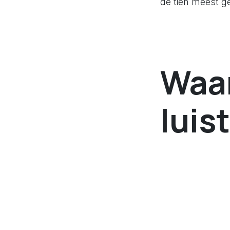
de tien meest g
Waar
luis
Je komt onder 
wat de tweed
waarom we 
wat je absol
prioriteiten
waarom we zo