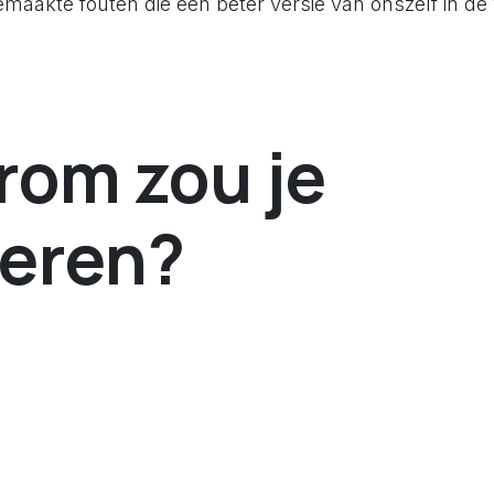
emaakte fouten die een beter versie van onszelf in de
om zou je
teren?
andere te weten
e pijl is
steeds het meest dringende doen
uut niet kan betrouwen wanneer je je aandacht wil le
 makkelijk af te leiden zijn