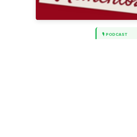
🎙️ PODCAST
▶ Luister Me
In deze aflever
en/of telewerke