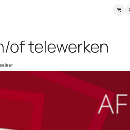
nstuck Mail
n/of telewerken
seleer