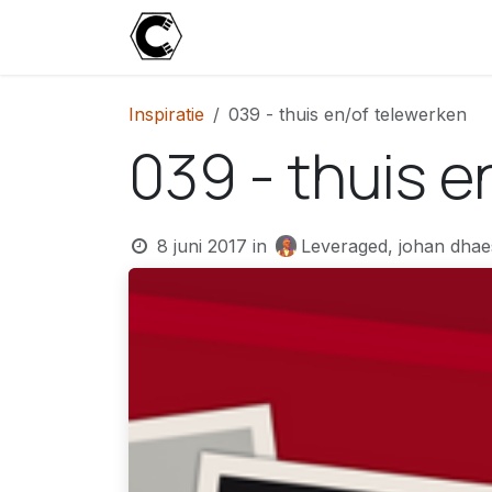
Overslaan naar inhoud
Start
Blog
Over
Contact
U
Inspiratie
039 - thuis en/of telewerken
039 - thuis e
8 juni 2017
in
Leveraged, johan dhae