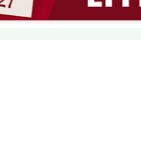
mento21 op Spotify
ing van onze podcast Memento21 hebben Steven en ik 
n