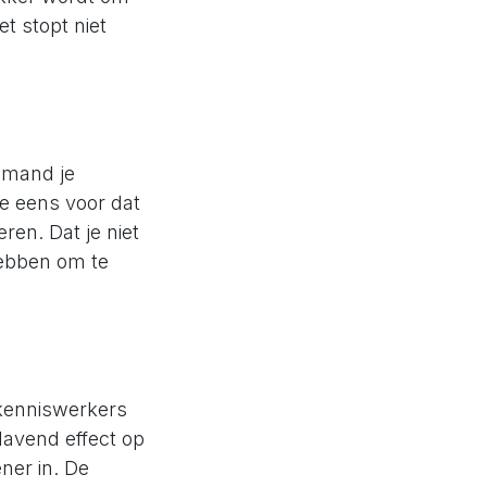
et stopt niet
iemand je
je eens voor dat
ren. Dat je niet
 hebben om te
 kenniswerkers
lavend effect op
ner in. De