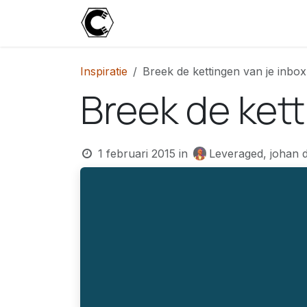
Overslaan naar inhoud
Start
Blog
Over
Contact
U
Inspiratie
Breek de kettingen van je inbox
Breek de kett
1 februari 2015
in
Leveraged, johan 