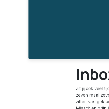
Inbo
Zit jij ook veel 
zeven maal zeven
zitten vastgeklu
Misschien grijp