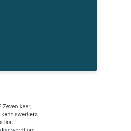
x? Zeven keer,
el kenniswerkers
s laat.
akker wordt om