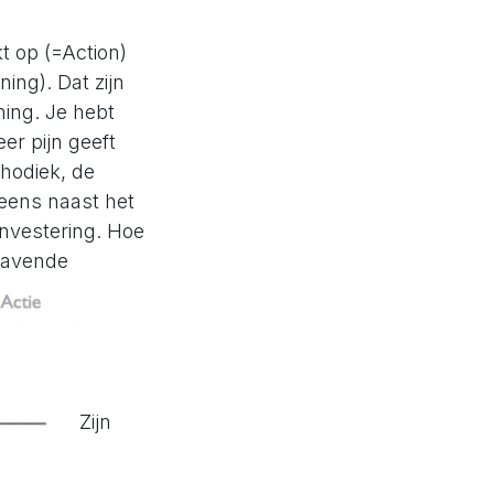
kt op (=Action)
ing). Dat zijn
ning. Je hebt
er pijn geeft
hodiek, de
eens naast het
investering. Hoe
slavende
Zijn